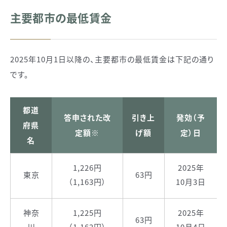
主要都市の最低賃金
2025年10月1日以降の、主要都市の最低賃金は下記の通り
です。
都道
答申された改
引き上
発効（予
府県
定額※
げ額
定）日
名
1,226円
2025年
東京
63円
（1,163円）
10月3日
神奈
1,225円
2025年
63円
川
（1,162円）
10月4日