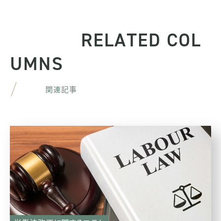
R
E
L
A
T
E
D
C
O
L
U
M
N
S
関
連
記
事