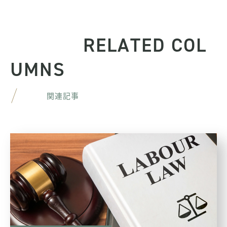
R
E
L
A
T
E
D
C
O
L
U
M
N
S
関
連
記
事