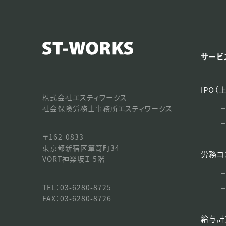
サービ
IPO（
株式会社エスティワークス
社会保険労務士事務所エスティワークス
〒162-0833
東京都新宿区箪笥町34
労務コ
VORT神楽坂Ｉ 5階
TEL：03-6280-8725
FAX：03-6280-8726
給与計