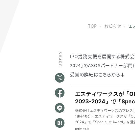
TOP
お知らせ
エス
SHARE
IPO労務支援を展開する株式会社
2024」のASOSパートナー部門に
受賞の詳細はこちらから↓
エスティワークスが「OBC
2023-2024」で『Speci
受賞
株式会社エスティワークスのプレスリリ
18時40分）エスティワークスが「OBC 奉
2024」で『Specialist Award』を
prtimes.jp